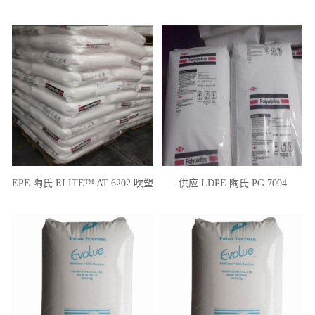
熔指22 注塑成型
挤出涂覆级 熔指8
EPE 陶氏 ELITE™ AT 6202 吹塑
供应 LDPE 陶氏 PG 7004
级 薄膜级 韧性好 高抗冲