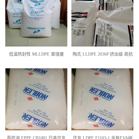
低温热封性 MLLDPE 普瑞曼
陶氏 LLDPE 2036P 挤出级 高抗
SP1510 高抗冲 茂金属薄膜
冲 用于薄膜 色母料
高抗冲 EPPE CB1001 日本住友
住友 LDPE F1103-1 含有EVA树