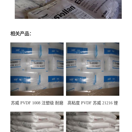
相关产品：
苏威 PVDF 1008 注塑级 耐磨
高粘度 PVDF 苏威 21216 锂
级 高粘度 粘合剂 耐腐蚀铁氟
电池应用
龙