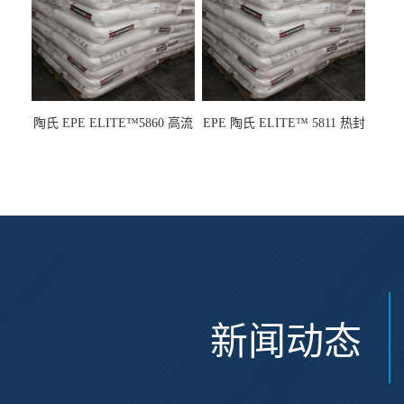
陶氏 EPE ELITE™5860 高流
EPE 陶氏 ELITE™ 5811 热封
动 熔指22 注塑成型
性 挤出涂覆级 熔指8
新闻动态