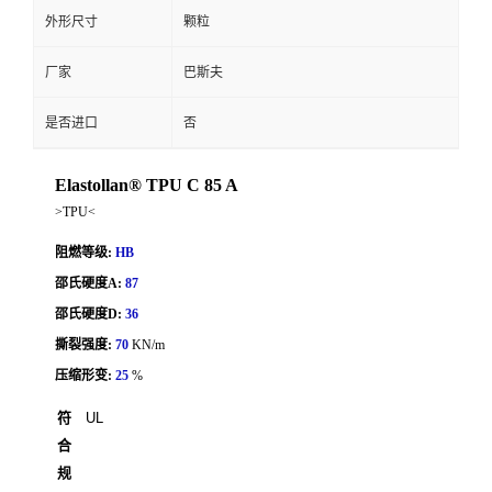
外形尺寸
颗粒
厂家
巴斯夫
是否进口
否
Elastollan® TPU C 85 A
>TPU<
阻燃等级:
HB
邵氏硬度A:
87
邵氏硬度D:
36
撕裂强度:
70
KN/m
压缩形变:
25
%
符
UL
合
规