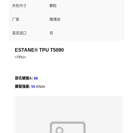
外形尺寸
颗粒
厂家
路博润
是否进口
否
ESTANE® TPU T5090
>TPU<
邵氏硬度A:
86
撕裂强度:
55
KN/m