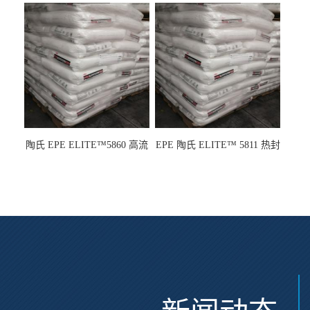
龙
陶氏 EPE ELITE™5860 高流
EPE 陶氏 ELITE™ 5811 热封
动 熔指22 注塑成型
性 挤出涂覆级 熔指8