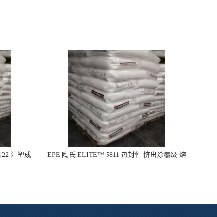
指22 注塑成
EPE 陶氏 ELITE™ 5811 热封性 挤出涂覆级 熔
指8