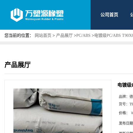
公司首页
您当前的位置：
网站首页
>
产品展厅
>
PC/ABS
>
电镀级PC/ABS T9
产品展厅
电镀级P
品牌：
德
货号：
T
价格：
￥
发布日期