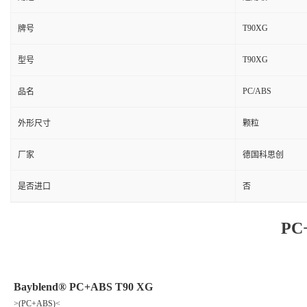
T90XG
牌号
T90XG
型号
PC/ABS
品名
外形尺寸
颗粒
厂家
德国科思创
是否进口
否
PC
Bayblend® PC+ABS T90 XG
>(PC+ABS)<