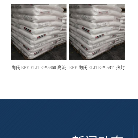
级 高粘度 粘合剂 耐腐蚀铁氟
电池应用
龙
陶氏 EPE ELITE™5860 高流
EPE 陶氏 ELITE™ 5811 热封
动 熔指22 注塑成型
性 挤出涂覆级 熔指8