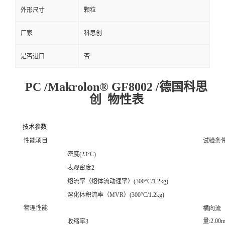
外形尺寸
颗粒
厂家
科思创
是否进口
否
PC /Makrolon® GF8002 /德国科思
创 物性表
技术参数
性能项目
试验条件
密度(23°C)
表观密度2
熔流率（熔体流动速率）(300°C/1.2kg)
溶化体积流率（MVR）(300°C/1.2kg)
物理性能
横向流
量:2.00
收缩率3