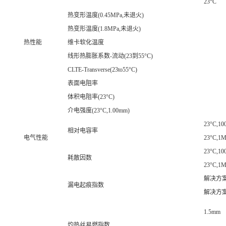
23°C
热变形温度(0.45MPa,未退火)
热变形温度(1.8MPa,未退火)
热性能
维卡软化温度
线形热膨胀系数-流动(23到55°C)
CLTE-Transverse(23to55°C)
表面电阻率
体积电阻率(23°C)
介电强度(23°C,1.00mm)
23°C,10
相对电容率
电气性能
23°C,1
23°C,10
耗散因数
23°C,1
解决方
漏电起痕指数
解决方
1.5mm
灼热丝易燃指数