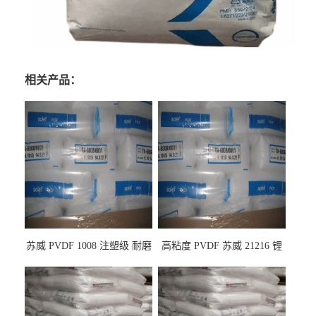
相关产品：
苏威 PVDF 1008 注塑级 耐磨
高粘度 PVDF 苏威 21216 锂
级 高粘度 粘合剂 耐腐蚀铁氟
电池应用
龙