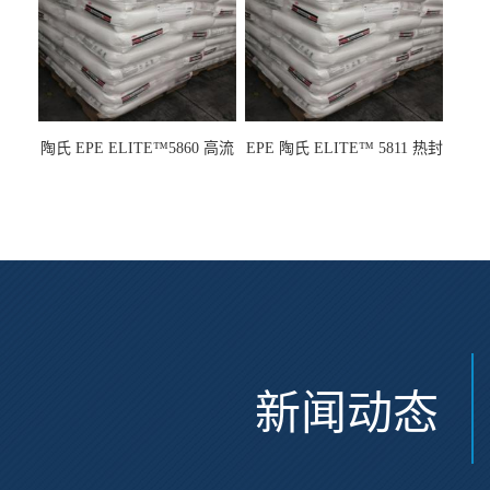
陶氏 EPE ELITE™5860 高流
EPE 陶氏 ELITE™ 5811 热封
动 熔指22 注塑成型
性 挤出涂覆级 熔指8
新闻动态