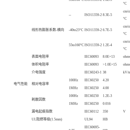
°C
cm/c
--
ISO11359-2
8.3E-5
°C
cm/c
线形热膨胀系数-横向
-40to23°C
ISO11359-2
6.7E-5
°C
cm/c
55to160°C
ISO11359-2
1.2E-4
°C
表面电阻率
IEC60093
8.0E+13
ohm
体积电阻率
IEC60093
>1.0E+15
ohm
介电强度
IEC60243-1
38
kV/
100Hz
IEC60250
4.20
电气性能
相对电容率
1MHz
IEC60250
4.00
100Hz
IEC60250
1.2E-3
耗散因数
1MHz
IEC60250
0.016
漏电起痕指数
IEC60112
350
V
UL阻燃等级(1.5mm)
UL94
HB
IEC60695-