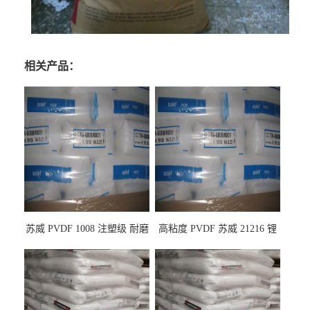
相关产品：
苏威 PVDF 1008 注塑级 耐磨
高粘度 PVDF 苏威 21216 锂
级 高粘度 粘合剂 耐腐蚀铁氟
电池应用
龙