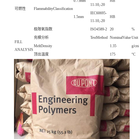
0.75mm
HB
11-10,-20
可燃性
FlammabilityClassification
IEC60695-
1.5mm
HB
11-10,-20
极限氧指数
ISO4589-2
20
%
充模分析
TestMethod
NominalValue
Unit
FILL
MeltDensity
1.35
g/cm
ANALYSIS
顶出温度
175
°C