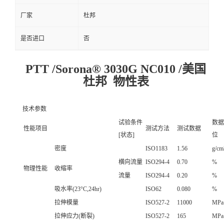
厂家
杜邦
是否进口
否
PTT /Sorona® 3030G NC010 /美国
杜邦 物性表
技术参数
试验条件
数据
性能项目
测试方法
测试数据
[状态]
位
密度
ISO1183
1.56
g/cm
横向流量
ISO294-4
0.70
%
物理性能
收缩率
流量
ISO294-4
0.20
%
吸水率(23°C,24hr)
ISO62
0.080
%
拉伸模量
ISO527-2
11000
MPa
拉伸应力(断裂)
ISO527-2
165
MPa