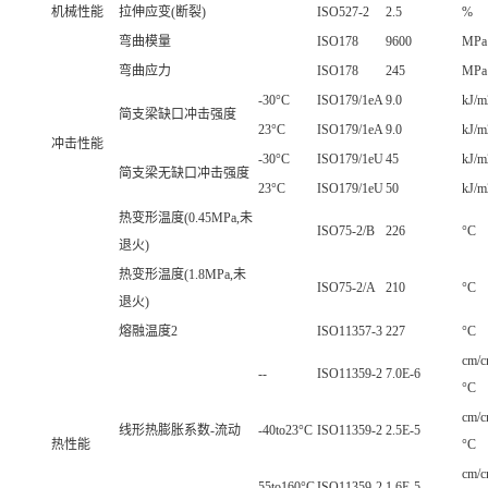
机械性能
拉伸应变(断裂)
ISO527-2
2.5
%
弯曲模量
ISO178
9600
MPa
弯曲应力
ISO178
245
MPa
-30°C
ISO179/1eA
9.0
kJ/m
简支梁缺口冲击强度
23°C
ISO179/1eA
9.0
kJ/m
冲击性能
-30°C
ISO179/1eU
45
kJ/m
简支梁无缺口冲击强度
23°C
ISO179/1eU
50
kJ/m
热变形温度(0.45MPa,未
ISO75-2/B
226
°C
退火)
热变形温度(1.8MPa,未
ISO75-2/A
210
°C
退火)
熔融温度2
ISO11357-3
227
°C
cm/c
--
ISO11359-2
7.0E-6
°C
cm/c
线形热膨胀系数-流动
-40to23°C
ISO11359-2
2.5E-5
热性能
°C
cm/c
55to160°C
ISO11359-2
1.6E-5