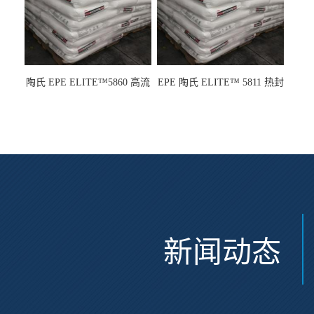
陶氏 EPE ELITE™5860 高流
EPE 陶氏 ELITE™ 5811 热封
动 熔指22 注塑成型
性 挤出涂覆级 熔指8
新闻动态