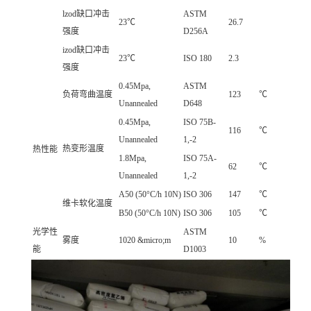
lzod缺口冲击
ASTM
23℃
26.7
强度
D256A
izod缺口冲击
23℃
ISO 180
2.3
强度
0.45Mpa,
ASTM
负荷弯曲温度
123
℃
Unannealed
D648
0.45Mpa,
ISO 75B-
116
℃
Unannealed
1,-2
热变形温度
热性能
1.8Mpa,
ISO 75A-
62
℃
Unannealed
1,-2
A50 (50°C/h 10N)
ISO 306
147
℃
维卡软化温度
B50 (50°C/h 10N)
ISO 306
105
℃
光学性
ASTM
雾度
1020 &micro;m
10
%
能
D1003