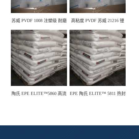
苏威 PVDF 1008 注塑级 耐磨
高粘度 PVDF 苏威 21216 锂
级 高粘度 粘合剂 耐腐蚀铁氟
电池应用
龙
陶氏 EPE ELITE™5860 高流
EPE 陶氏 ELITE™ 5811 热封
动 熔指22 注塑成型
性 挤出涂覆级 熔指8