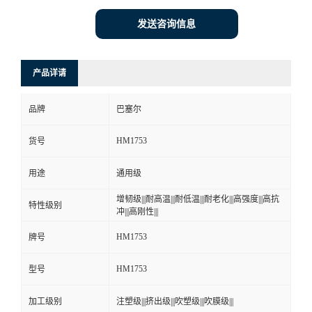
发送咨询信息
产品详请
品牌
巴塞尔
HM1753
货号
用途
通用级
增韧级|||耐高温|||耐低温|||耐老化|||高强度|||高抗
特性级别
冲|||高刚性|||
HM1753
牌号
HM1753
型号
加工级别
注塑级|||挤出级|||吹塑级|||吹膜级|||