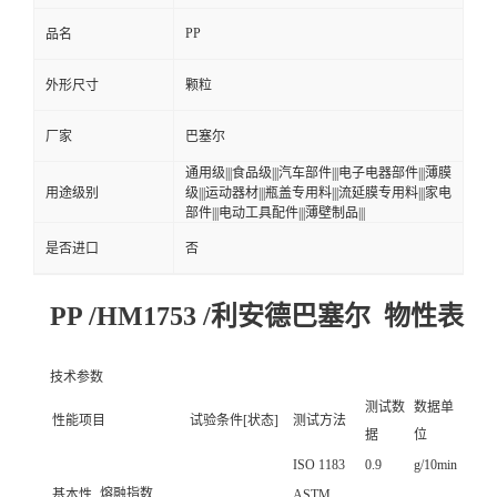
PP
品名
外形尺寸
颗粒
厂家
巴塞尔
通用级|||食品级|||汽车部件|||电子电器部件|||薄膜
用途级别
级|||运动器材|||瓶盖专用料|||流延膜专用料|||家电
部件|||电动工具配件|||薄壁制品|||
是否进口
否
PP /HM1753 /利安德巴塞尔 物性表
技术参数
测试数
数据单
性能项目
试验条件[状态]
测试方法
据
位
ISO 1183
0.9
g/10min
熔融指数
基本性
ASTM