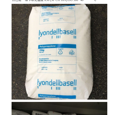
热性能
维卡软化温度
A50 (50°C/h 10N)
ISO 306
48
℃