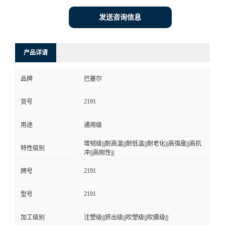
发送咨询信息
产品详请
品牌
巴塞尔
2191
货号
用途
通用级
增韧级|||耐高温|||耐低温|||耐老化|||高强度|||高抗
特性级别
冲|||高刚性|||
2191
牌号
2191
型号
加工级别
注塑级|||挤出级|||吹塑级|||吹膜级|||