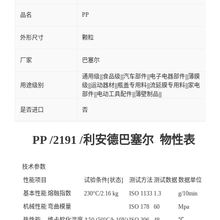
PP
品名
外形尺寸
颗粒
厂家
巴塞尔
通用级|||食品级|||汽车部件|||电子电器部件|||薄膜
用途级别
级|||运动器材|||瓶盖专用料|||流延膜专用料|||家电
部件|||电动工具配件|||薄壁制品|||
是否进口
否
PP /2191 /利安德巴塞尔 物性表
技术参数
性能项目
试验条件[状态]
测试方法
测试数据
数据单位
基本性能
熔融指数
230°C/2.16 kg
ISO 1133
1.3
g/10min
机械性能
弯曲模量
ISO 178
60
Mpa