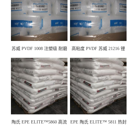
苏威 PVDF 1008 注塑级 耐磨
高粘度 PVDF 苏威 21216 锂
级 高粘度 粘合剂 耐腐蚀铁氟
电池应用
龙
陶氏 EPE ELITE™5860 高流
EPE 陶氏 ELITE™ 5811 热封
动 熔指22 注塑成型
性 挤出涂覆级 熔指8