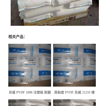
相关产品：
苏威 PVDF 1008 注塑级 耐磨
高粘度 PVDF 苏威 21216 锂
级 高粘度 粘合剂 耐腐蚀铁氟
电池应用
龙