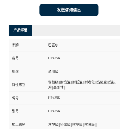
发送咨询信息
产品详请
品牌
巴塞尔
HP435K
货号
用途
通用级
增韧级|||耐高温|||耐低温|||耐老化|||高强度|||高抗
特性级别
冲|||高刚性|||
HP435K
牌号
HP435K
型号
加工级别
注塑级|||挤出级|||吹塑级|||吹膜级|||