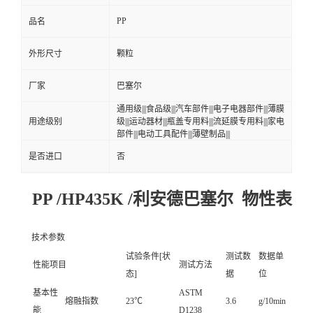
PP
品名
外形尺寸
颗粒
厂家
巴塞尔
通用级|||食品级|||汽车部件|||电子电器部件|||薄膜
用途级别
级|||运动器材|||瓶盖专用料|||流延膜专用料|||家电
部件|||电动工具配件|||薄壁制品|||
是否进口
否
PP /HP435K /利安德巴塞尔 物性表
技术参数
试验条件[状
测试数
数据单
性能项目
测试方法
态]
据
位
基本性
ASTM
熔融指数
23℃
3.6
g/10min
能
D1238