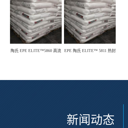
陶氏 EPE ELITE™5860 高流
EPE 陶氏 ELITE™ 5811 热封
动 熔指22 注塑成型
性 挤出涂覆级 熔指8
新闻动态