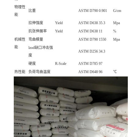
物理性
比重
ASTM D790
0.901
G/cm
能
拉伸强度
Yield
ASTM D638
35.3
Mpa
抗张伸展率
Yield
ASTM D638
11
%
机械性
弯曲模量
ASTM D790
1550
Mpa
能
lzod缺口冲击强
ASTM D256
34.3
度
硬度
R-Scale
ASTM D785
97
热性能
负荷弯曲温度
ASTM D648
96
℃