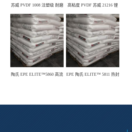
苏威 PVDF 1008 注塑级 耐磨
高粘度 PVDF 苏威 21216 锂
级 高粘度 粘合剂 耐腐蚀铁氟
电池应用
龙
陶氏 EPE ELITE™5860 高流
EPE 陶氏 ELITE™ 5811 热封
动 熔指22 注塑成型
性 挤出涂覆级 熔指8