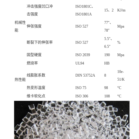
冲击强度凹口冲
ISO1801C、
15、2
KJ/m
击强度
ISO1801A
机械性
77"、
伸张强度
ISO 527
Mpa
能
78"
5.5"、
断裂下的伸张率
ISO 527
%
6.5"
固型硬度
ISO 2039
190
Mpa
燃烧率
UL94
HB
10e-
线膨胀系数
DIN 53752A
8
51/K
热性能
热变形温度
ISO 75
98
°C
维卡软化点
ISO 306
108
°C