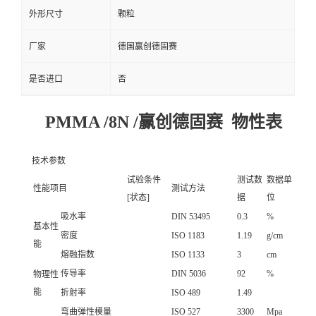
外形尺寸
颗粒
厂家
德国赢创德固赛
是否进口
否
PMMA /8N /赢创德固赛 物性表
技术参数
试验条件
测试数
数据单
性能项目
测试方法
[状态]
据
位
吸水率
DIN 53495
0.3
%
基本性
密度
ISO 1183
1.19
g/cm
能
熔融指数
ISO 1133
3
cm
传导率
DIN 5036
92
%
物理性
能
折射率
ISO 489
1.49
弯曲弹性模量
ISO 527
3300
Mpa