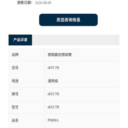
更新日期：
2026-08-06
发送咨询信息
产品详请
品牌
德国赢创德固赛
df33 7H
货号
用途
通用级
df33 7H
牌号
df33 7H
型号
PMMA
品名