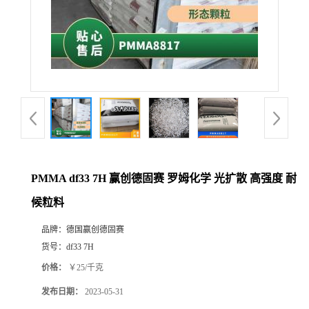
PMMA df33 7H 赢创德固赛 罗姆化学 光扩散 高强度 耐
候粒料
品牌：
德国赢创德固赛
货号：
df33 7H
价格：
￥25/千克
发布日期：
2023-05-31