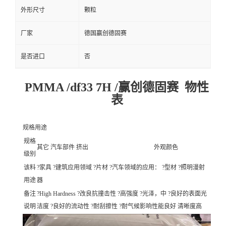
外形尺寸
颗粒
厂家
德国赢创德固赛
是否进口
否
PMMA /df33 7H /赢创德固赛 物性
表
规格用途
规格
其它 汽车部件 挤出
外观颜色
级别
该料
?家具 ?建筑应用领域 ?片材 ?汽车领域的应用： ?型材 ?照明漫射
用途
器
备注
?High Hardness ?改良抗撞击性 ?高强度 ?光泽，中 ?良好的表面光
说明
洁度 ?良好的流动性 ?耐刮擦性 ?耐气候影响性能良好 清晰度高