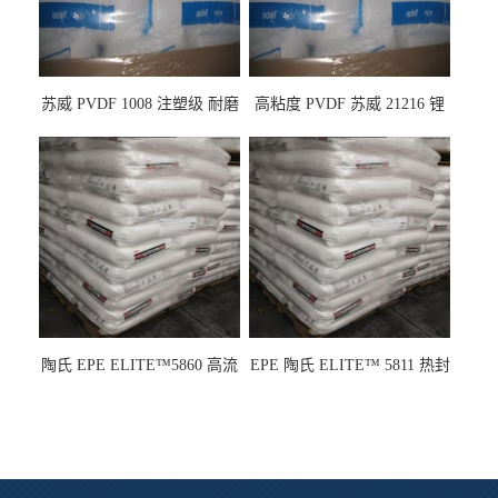
苏威 PVDF 1008 注塑级 耐磨
高粘度 PVDF 苏威 21216 锂
级 高粘度 粘合剂 耐腐蚀铁氟
电池应用
龙
陶氏 EPE ELITE™5860 高流
EPE 陶氏 ELITE™ 5811 热封
动 熔指22 注塑成型
性 挤出涂覆级 熔指8