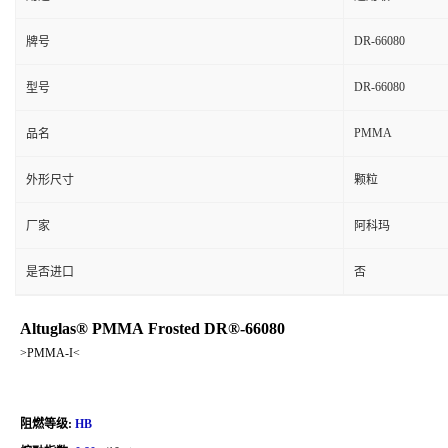
DR-66080
牌号
DR-66080
型号
PMMA
品名
外形尺寸
颗粒
厂家
阿科玛
是否进口
否
Altuglas® PMMA Frosted DR®-66080
>PMMA-I<
阻燃等级:
HB