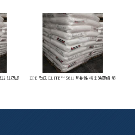
指22 注塑成
EPE 陶氏 ELITE™ 5811 热封性 挤出涂覆级 熔
指8