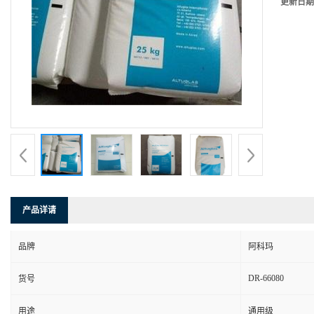
更新日期
产品详请
品牌
阿科玛
DR-66080
货号
用途
通用级