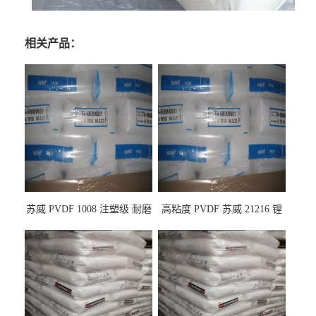
相关产品：
苏威 PVDF 1008 注塑级 耐磨
高粘度 PVDF 苏威 21216 锂
级 高粘度 粘合剂 耐腐蚀铁氟
电池应用
龙