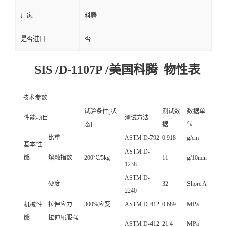
厂家
科腾
是否进口
否
SIS /D-1107P /美国科腾 物性表
技术参数
试验条件[状
测试数
数据单
性能项目
测试方法
态]
据
位
比重
ASTM D-792
0.918
g/cm
基本性
ASTM D-
能
熔融指数
200℃/5kg
11
g/10min
1238
ASTM D-
硬度
32
Shore A
2240
拉伸应力
300%应变
ASTM D-412
0.689
MPa
机械性
能
拉伸屈服强
ASTM D-412
21.4
MPa