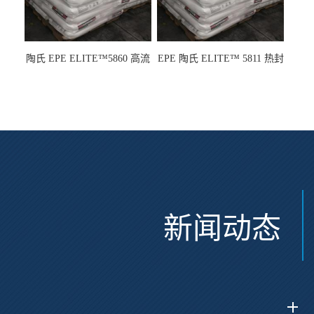
陶氏 EPE ELITE™5860 高流
EPE 陶氏 ELITE™ 5811 热封
动 熔指22 注塑成型
性 挤出涂覆级 熔指8
新闻动态