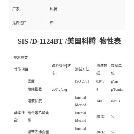
厂家
科腾
是否进口
否
SIS /D-1124BT /美国科腾 物性表
技术参数
试验条件[状
测试数
数据单
性能项目
测试方法
态]
据
位
密度
ISO 2781
0.940
g/cm
熔融指数
200℃/5kg
4
g/10min
Internal
溶液黏度
340
mPa·s
Method
基本性
结合苯乙烯含
Internal
28-32
%
能
量
Method
Internal
聚苯乙烯含量
28-32
%