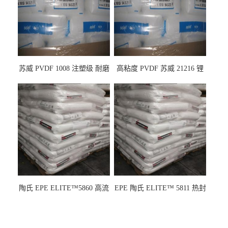
苏威 PVDF 1008 注塑级 耐磨
高粘度 PVDF 苏威 21216 锂
级 高粘度 粘合剂 耐腐蚀铁氟
电池应用
龙
陶氏 EPE ELITE™5860 高流
EPE 陶氏 ELITE™ 5811 热封
动 熔指22 注塑成型
性 挤出涂覆级 熔指8