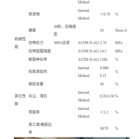
Method
Internal
挥发物
＜0.70
%
Method
30秒，压缩成
硬度
54
Shore A
型
机械性
拉伸应力
300%应变
ASTM D-412
2.76
MPa
能
拉伸屈服强度
ASTM D-412
14.5
MPa
断裂伸长率
ASTM D-412
1100
%
Internal
0.080-
抗氧添加剂
%
Method
0.21
嵌段含量
30
%
Internal
其它性
灰尘、滑石
0.20-0.50
%
Method
能
Internal
萃取率
＜1.2
%
Method
苯乙烯/橡胶比
30/70
%
率