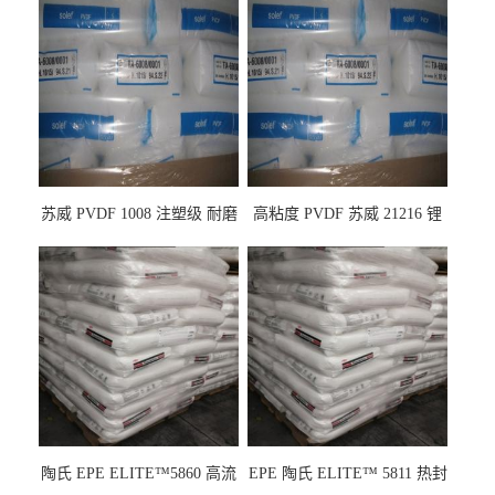
苏威 PVDF 1008 注塑级 耐磨
高粘度 PVDF 苏威 21216 锂
级 高粘度 粘合剂 耐腐蚀铁氟
电池应用
龙
陶氏 EPE ELITE™5860 高流
EPE 陶氏 ELITE™ 5811 热封