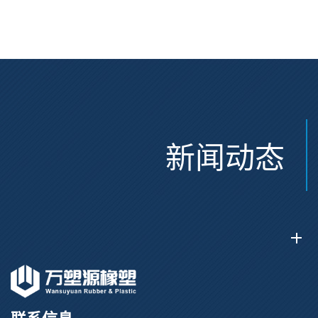
动 熔指22 注塑成型
性 挤出涂覆级 熔指8
新闻动态