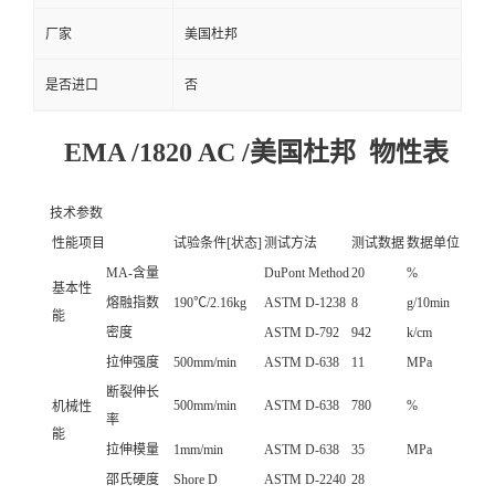
厂家
美国杜邦
是否进口
否
EMA /1820 AC /美国杜邦 物性表
技术参数
性能项目
试验条件[状态]
测试方法
测试数据
数据单位
MA-含量
DuPont Method
20
%
基本性
熔融指数
190℃/2.16kg
ASTM D-1238
8
g/10min
能
密度
ASTM D-792
942
k/cm
拉伸强度
500mm/min
ASTM D-638
11
MPa
断裂伸长
500mm/min
ASTM D-638
780
%
机械性
率
能
拉伸模量
1mm/min
ASTM D-638
35
MPa
邵氏硬度
Shore D
ASTM D-2240
28