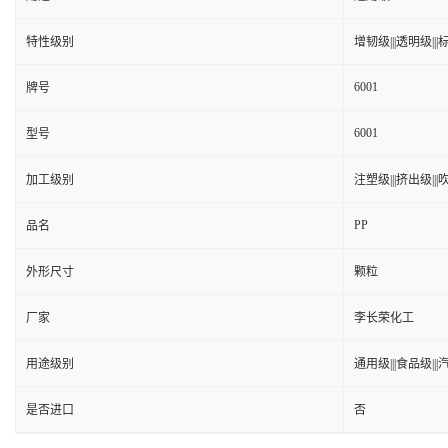
特性级别
增韧级|||透明级|||标
6001
牌号
6001
型号
加工级别
注塑级|||挤出级|||吹
PP
品名
外形尺寸
颗粒
厂家
李长荣化工
用途级别
通用级|||食品级||
是否进口
否