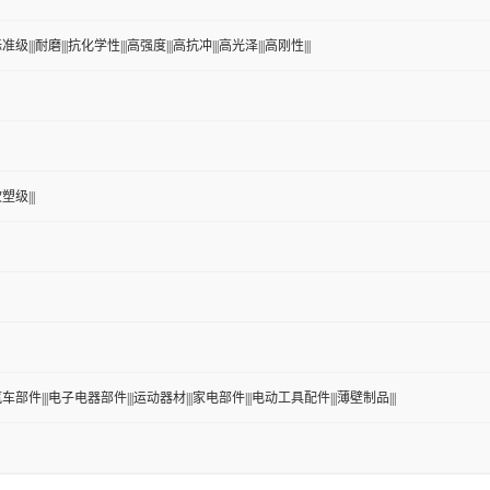
准级|||耐磨|||抗化学性|||高强度|||高抗冲|||高光泽|||高刚性|||
塑级|||
|汽车部件|||电子电器部件|||运动器材|||家电部件|||电动工具配件|||薄壁制品|||