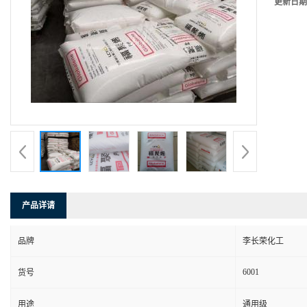
更新日期
产品详请
品牌
李长荣化工
6001
货号
用途
通用级