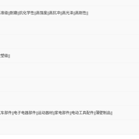
准级|||耐磨|||抗化学性|||高强度|||高抗冲|||高光泽|||高刚性|||
塑级|||
|汽车部件|||电子电器部件|||运动器材|||家电部件|||电动工具配件|||薄壁制品|||