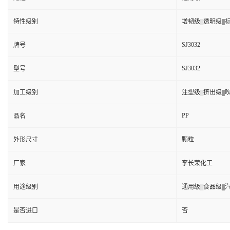
特性级别
增韧级|||透明级|||标
SJ3032
牌号
SJ3032
型号
加工级别
注塑级|||挤出级|||吹
PP
品名
外形尺寸
颗粒
厂家
李长荣化工
用途级别
通用级|||食品级||
是否进口
否