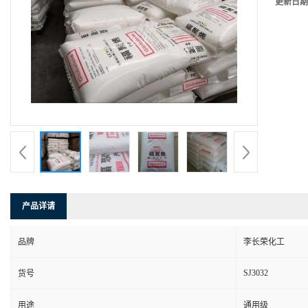
更新日期
产品详请
品牌
李长荣化工
SJ3032
货号
用途
通用级