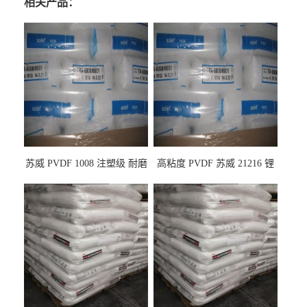
相关产品：
苏威 PVDF 1008 注塑级 耐磨
高粘度 PVDF 苏威 21216 锂
级 高粘度 粘合剂 耐腐蚀铁氟
电池应用
龙