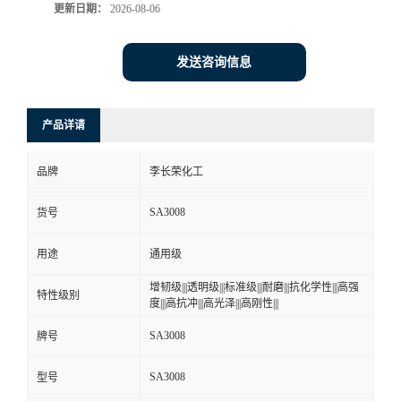
更新日期：
2026-08-06
发送咨询信息
产品详请
品牌
李长荣化工
SA3008
货号
用途
通用级
增韧级|||透明级|||标准级|||耐磨|||抗化学性|||高强
特性级别
度|||高抗冲|||高光泽|||高刚性|||
SA3008
牌号
SA3008
型号