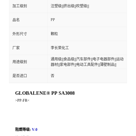
加工级别
注塑级|||挤出级|||吹塑级|||
PP
品名
外形尺寸
颗粒
厂家
李长荣化工
通用级|||食品级|||汽车部件|||电子电器部件|||运动
用途级别
器材|||家电部件|||电动工具配件|||薄壁制品|||
是否进口
否
GLOBALENE® PP SA3008
>PP-FR<
阻燃等级:
V-0