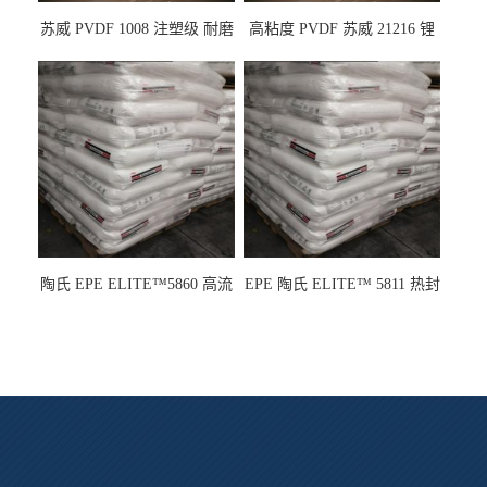
苏威 PVDF 1008 注塑级 耐磨
高粘度 PVDF 苏威 21216 锂
级 高粘度 粘合剂 耐腐蚀铁氟
电池应用
龙
陶氏 EPE ELITE™5860 高流
EPE 陶氏 ELITE™ 5811 热封
动 熔指22 注塑成型
性 挤出涂覆级 熔指8