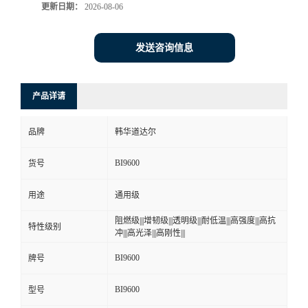
更新日期：
2026-08-06
发送咨询信息
产品详请
品牌
韩华道达尔
BI9600
货号
用途
通用级
阻燃级|||增韧级|||透明级|||耐低温|||高强度|||高抗
特性级别
冲|||高光泽|||高刚性|||
BI9600
牌号
BI9600
型号