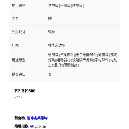
加工级别
注塑级|||挤出级|||吹塑级|||
PP
品名
外形尺寸
颗粒
厂家
韩华道达尔
通用级|||汽车部件|||电子电器部件|||薄膜级|||照明
用途级别
灯具|||运动器材|||流延膜专用料|||家电部件|||电动
工具配件|||薄壁制品|||
是否进口
否
PP BI9600
>PP<
聚合物:
耐冲击共聚物
熔融指数:
60
g/10min