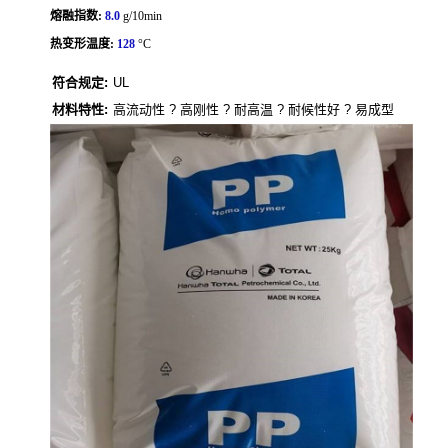
熔融指数:
8.0
g/10min
热变形温度:
128
°C
符合规定:
UL
材料特性:
高流动性 ? 高刚性 ? 耐高温 ? 耐候性好 ? 易成型