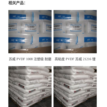
相关产品：
苏威 PVDF 1008 注塑级 耐磨
高粘度 PVDF 苏威 21216 锂
级 高粘度 粘合剂 耐腐蚀铁氟
电池应用
龙