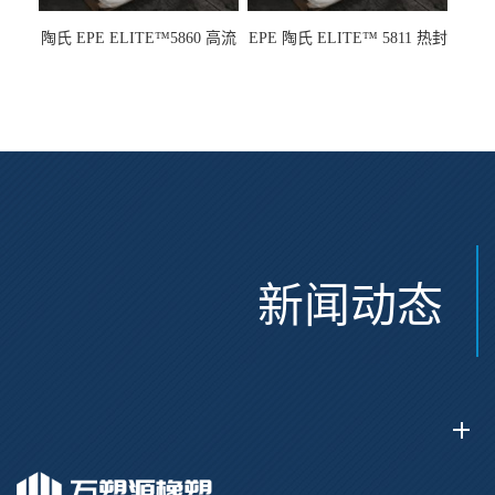
陶氏 EPE ELITE™5860 高流
EPE 陶氏 ELITE™ 5811 热封
动 熔指22 注塑成型
性 挤出涂覆级 熔指8
新闻动态