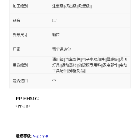
加工级别
注塑级|||挤出级|||吹塑级|||
PP
品名
外形尺寸
颗粒
厂家
韩华道达尔
通用级|||汽车部件|||电子电器部件|||薄膜级|||照明
用途级别
灯具|||运动器材|||流延膜专用料|||家电部件|||电动
工具配件|||薄壁制品|||
是否进口
否
PP FH51G
>PP-FR<
阻燃等级:
V-2 ? V-0