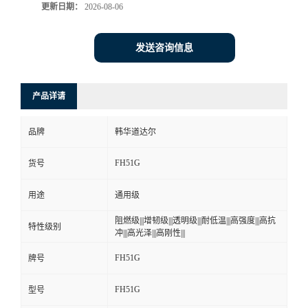
更新日期：
2026-08-06
发送咨询信息
产品详请
品牌
韩华道达尔
FH51G
货号
用途
通用级
阻燃级|||增韧级|||透明级|||耐低温|||高强度|||高抗
特性级别
冲|||高光泽|||高刚性|||
FH51G
牌号
FH51G
型号