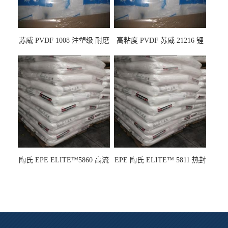
苏威 PVDF 1008 注塑级 耐磨
高粘度 PVDF 苏威 21216 锂
级 高粘度 粘合剂 耐腐蚀铁氟
电池应用
龙
陶氏 EPE ELITE™5860 高流
EPE 陶氏 ELITE™ 5811 热封
动 熔指22 注塑成型
性 挤出涂覆级 熔指8