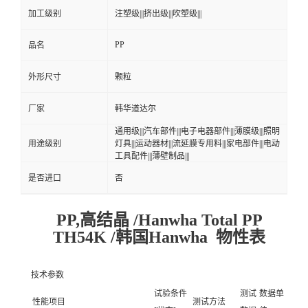
加工级别
注塑级|||挤出级|||吹塑级|||
PP
品名
外形尺寸
颗粒
厂家
韩华道达尔
通用级|||汽车部件|||电子电器部件|||薄膜级|||照明
用途级别
灯具|||运动器材|||流延膜专用料|||家电部件|||电动
工具配件|||薄壁制品|||
是否进口
否
PP,高结晶 /Hanwha Total PP
TH54K /韩国Hanwha 物性表
技术参数
试验条件
测试
数据单
性能项目
测试方法