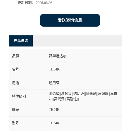
更新日期：
2026-08-06
发送咨询信息
产品详请
品牌
韩华道达尔
TH54K
货号
用途
通用级
阻燃级|||增韧级|||透明级|||耐低温|||高强度|||高抗
特性级别
冲|||高光泽|||高刚性|||
TH54K
牌号
TH54K
型号