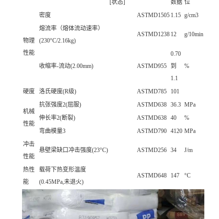
[状态]
数据
位
密度
ASTMD1505
1.15
g/cm3
熔流率（熔体流动速率）
ASTMD1238
12
g/10min
物理
(230°C/2.16kg)
性能
0.70
收缩率-流动(2.00mm)
ASTMD955
到
%
1.1
硬度
洛氏硬度(R级)
ASTMD785
101
抗张强度2(屈服)
ASTMD638
36.3
MPa
机械
伸长率2(断裂)
ASTMD638
40
%
性能
弯曲模量3
ASTMD790
4120
MPa
冲击
悬壁梁缺口冲击强度(23°C)
ASTMD256
34
J/m
性能
热性
载荷下热变形温度
ASTMD648
147
°C
能
(0.45MPa,未退火)