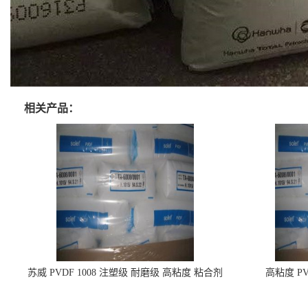
相关产品：
苏威 PVDF 1008 注塑级 耐磨级 高粘度 粘合剂
高粘度 PV
耐腐蚀铁氟龙