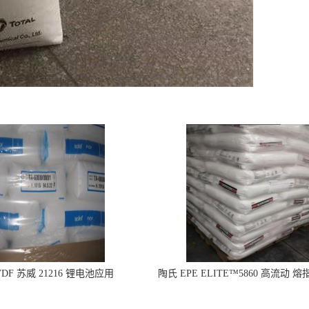
DF 苏威 21216 锂电池应用
陶氏 EPE ELITE™5860 高流动 熔
型