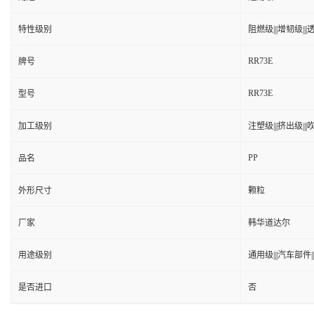
特性级别
阻燃级|||增韧级|||透
RR73E
牌号
RR73E
型号
加工级别
注塑级|||挤出级|||吹
PP
品名
外形尺寸
颗粒
厂家
韩华道达尔
用途级别
通用级|||汽车部件|
是否进口
否