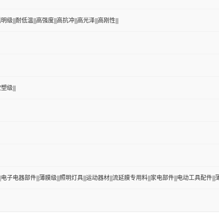
明级|||耐低温|||高强度|||高抗冲|||高光泽|||高刚性|||
塑级|||
||电子电器部件|||薄膜级|||照明灯具|||运动器材|||流延膜专用料|||家电部件|||电动工具配件|||薄