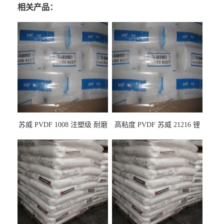
相关产品：
苏威 PVDF 1008 注塑级 耐磨
高粘度 PVDF 苏威 21216 锂
级 高粘度 粘合剂 耐腐蚀铁氟
电池应用
龙