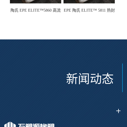
陶氏 EPE ELITE™5860 高流
EPE 陶氏 ELITE™ 5811 热封
动 熔指22 注塑成型
性 挤出涂覆级 熔指8
新闻动态