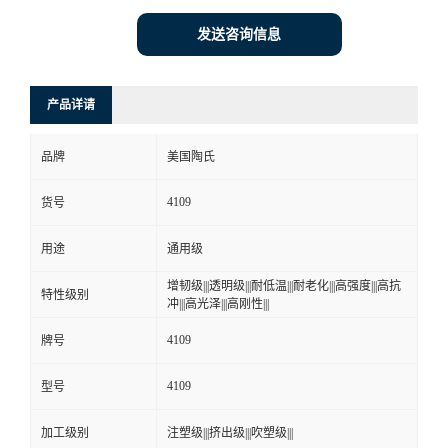
发送咨询信息
产品详请
品牌
美国陶氏
4109
货号
用途
通用级
增韧级|||透明级|||耐低温|||耐老化|||高强度|||高抗
特性级别
冲|||高光泽|||高刚性|||
4109
牌号
4109
型号
加工级别
注塑级|||挤出级|||吹塑级|||