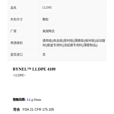
LLDPE
品名
外形尺寸
颗粒
厂家
美国陶氏
通用级|||食品级|||管材级|||薄膜级|||板材级|||运动器
用途级别
材|||瓶盖专用料|||流延膜专用料|||薄壁制品|||
是否进口
否
BYNEL™ LLDPE 4109
>LLDPE<
熔融指数:
3.1
g/10min
符合
FDA 21 CFR 175.105